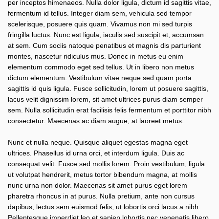
per inceptos himenaeos. Nulla dolor ligula, dictum id sagittis vitae,
fermentum id tellus. Integer diam sem, vehicula sed tempor
scelerisque, posuere quis quam. Vivamus non mi sed turpis
fringilla luctus. Nunc est ligula, iaculis sed suscipit et, accumsan
at sem. Cum sociis natoque penatibus et magnis dis parturient
montes, nascetur ridiculus mus. Donec in metus eu enim
elementum commodo eget sed tellus. Ut in libero non metus
dictum elementum. Vestibulum vitae neque sed quam porta
sagittis id quis ligula. Fusce sollicitudin, lorem ut posuere sagittis,
lacus velit dignissim lorem, sit amet ultrices purus diam semper
sem. Nulla sollicitudin erat facilisis felis fermentum et porttitor nibh
consectetur. Maecenas ac diam augue, at laoreet metus.
Nunc et nulla neque. Quisque aliquet egestas magna eget
ultrices. Phasellus id urna orci, et interdum ligula. Duis ac
consequat velit. Fusce sed mollis lorem. Proin vestibulum, ligula
ut volutpat hendrerit, metus tortor bibendum magna, at mollis
nunc urna non dolor. Maecenas sit amet purus eget lorem
pharetra rhoncus in at purus. Nulla pretium, ante non cursus
dapibus, lectus sem euismod felis, ut lobortis orci lacus a nibh.
Pellentesque imperdiet leo et sapien lobortis nec venenatis libero