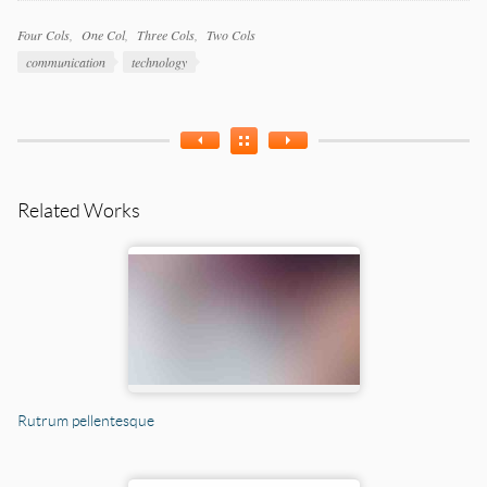
Work
Four Cols
One Col
Three Cols
Two Cols
Categories
Work
communication
technology
Tags
Related Works
Rutrum pellentesque