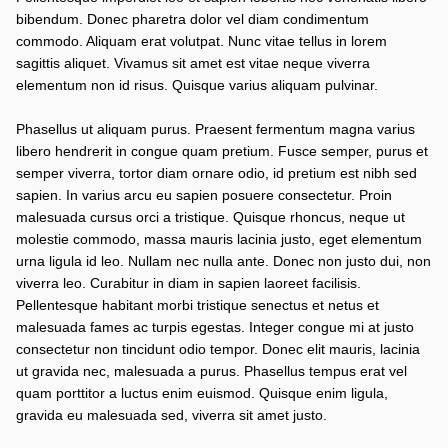
bibendum. Donec pharetra dolor vel diam condimentum
commodo. Aliquam erat volutpat. Nunc vitae tellus in lorem
sagittis aliquet. Vivamus sit amet est vitae neque viverra
elementum non id risus. Quisque varius aliquam pulvinar.
Phasellus ut aliquam purus. Praesent fermentum magna varius
libero hendrerit in congue quam pretium. Fusce semper, purus et
semper viverra, tortor diam ornare odio, id pretium est nibh sed
sapien. In varius arcu eu sapien posuere consectetur. Proin
malesuada cursus orci a tristique. Quisque rhoncus, neque ut
molestie commodo, massa mauris lacinia justo, eget elementum
urna ligula id leo. Nullam nec nulla ante. Donec non justo dui, non
viverra leo. Curabitur in diam in sapien laoreet facilisis.
Pellentesque habitant morbi tristique senectus et netus et
malesuada fames ac turpis egestas. Integer congue mi at justo
consectetur non tincidunt odio tempor. Donec elit mauris, lacinia
ut gravida nec, malesuada a purus. Phasellus tempus erat vel
quam porttitor a luctus enim euismod. Quisque enim ligula,
gravida eu malesuada sed, viverra sit amet justo.