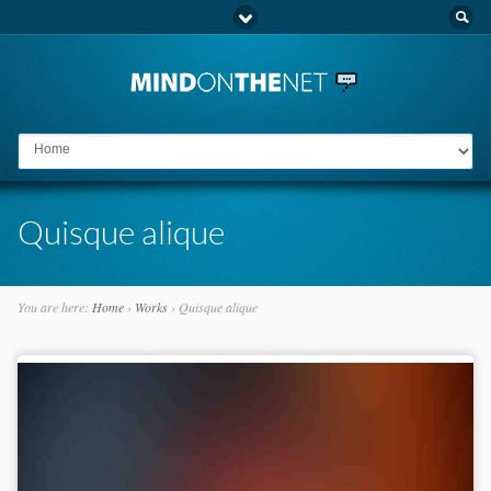
Go to:
Quisque alique
You are here:
Home
›
Works
›
Quisque alique